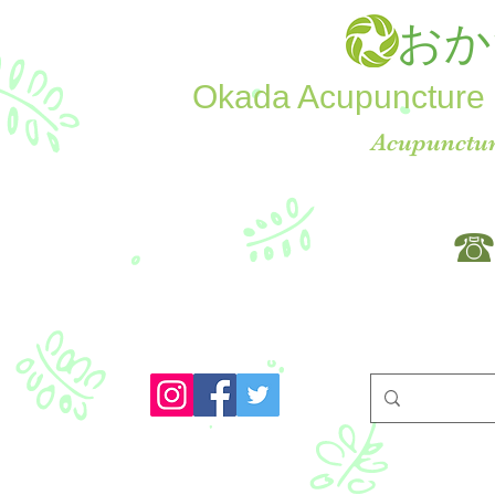
おか
Okada Acupuncture 
Acupunctur