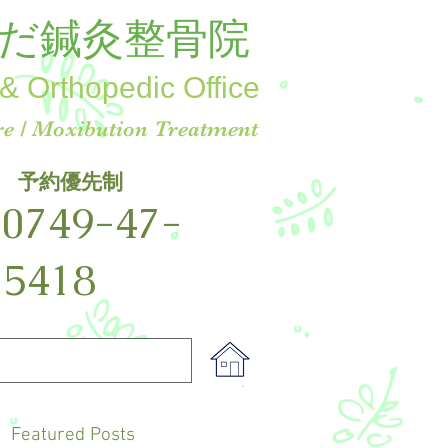
だ鍼灸整骨院
& Orthopedic Office
e / Moxibution Treatment
予約優先制
☎
0749-47-
5418
Featured Posts