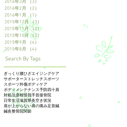
2016年3月
（3）
3件の記事
2016年2月
（2）
2件の記事
2016年1月
（1）
1件の記事
2015年12月
（3）
3件の記事
2015年11月
（2）
2件の記事
2015年10月
（2）
2件の記事
2015年9月
（4）
4件の記事
2015年8月
（4）
4件の記事
Search By Tags
ぎっくり腰
ひざ
エイジングケア
サポーター
ストレッチ
スポーツ
スポーツ外傷
ボディケア
ボディメンテナンス
予防
四十肩
対処法
彦根
怪我
手首
接骨院
日常生活
滋賀県
灸
空き状況
肩が上がらない
肩の痛み
足首
鍼
鍼灸整骨院
関節