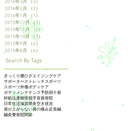
2016年3月
（3）
3件の記事
2016年2月
（2）
2件の記事
2016年1月
（1）
1件の記事
2015年12月
（3）
3件の記事
2015年11月
（2）
2件の記事
2015年10月
（2）
2件の記事
2015年9月
（4）
4件の記事
2015年8月
（4）
4件の記事
Search By Tags
ぎっくり腰
ひざ
エイジングケア
サポーター
ストレッチ
スポーツ
スポーツ外傷
ボディケア
ボディメンテナンス
予防
四十肩
対処法
彦根
怪我
手首
接骨院
日常生活
滋賀県
灸
空き状況
肩が上がらない
肩の痛み
足首
鍼
鍼灸整骨院
関節