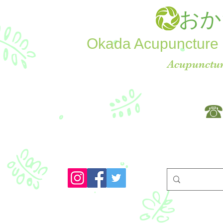
おか
Okada Acupuncture 
Acupunctur