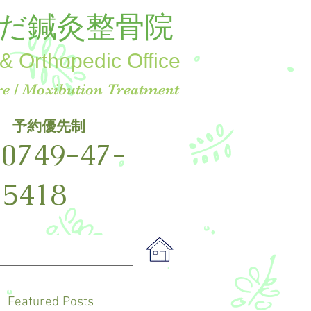
だ鍼灸整骨院
& Orthopedic Office
e / Moxibution Treatment
予約優先制
☎
0749-47-
5418
Featured Posts