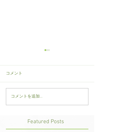
コメント
コメントを追加…
院長、今年は防水アウタ
スポーツメンテ
ーパンツの重要性を訴え
大事です
る
Featured Posts