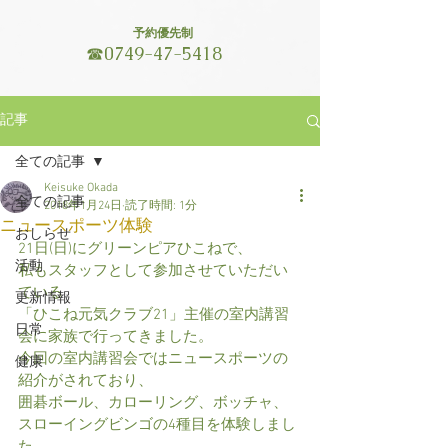
予約優先制
☎
0749-47-5418
記事
全ての記事
Keisuke Okada
全ての記事
2018年1月24日
読了時間: 1分
ニュースポーツ体験
おしらせ
21日(日)にグリーンピアひこねで、
活動
私もスタッフとして参加させていただい
ている
更新情報
「ひこね元気クラブ21」主催の室内講習
日常
会に家族で行ってきました。
今回の室内講習会ではニュースポーツの
健康
紹介がされており、
囲碁ボール、カローリング、ボッチャ、
スローイングビンゴの4種目を体験しまし
た。