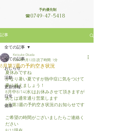
予約優先制
☎
0749-47-5418
記事
全ての記事
Keisuke Okada
全ての記事
2024年8月12日
読了時間: 1分
8月第3週の予約空き状況
おしらせ
夏休みですね
活動
かなり暑い夏ですが熱中症に気をつけて
乗り越えましょう！
更新情報
8月中8/14(水)はお休みさせて頂きますが
日常
あとは通常通り営業します
8月第3週の予約空き状況のお知らせです
健康
ご希望の時間がございましたらご連絡く
ださい
8/11現在