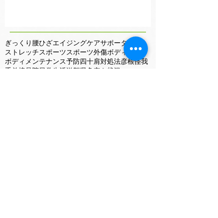
ぎっくり腰
ひざ
エイジングケア
サポーター
ストレッチ
スポーツ
スポーツ外傷
ボディケア
ボディメンテナンス
予防
四十肩
対処法
彦根
怪我
手首
接骨院
日常生活
滋賀県
灸
空き状況
肩が上がらない
肩の痛み
足首
鍼
鍼灸整骨院
関節
Search By Tags
2025年7月
（1）
1件の記事
2024年12月
（1）
1件の記事
2024年11月
（2）
2件の記事
2024年10月
（3）
3件の記事
2024年9月
（5）
5件の記事
2024年8月
（4）
4件の記事
2024年7月
（5）
5件の記事
2024年6月
（4）
4件の記事
2024年5月
（3）
3件の記事