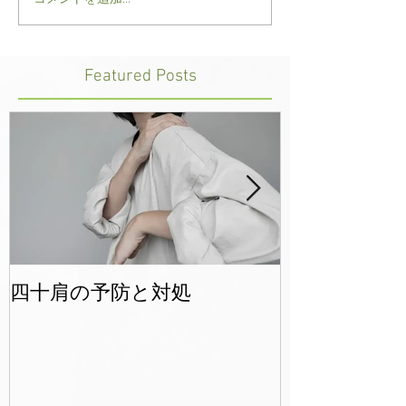
院長、今年は防水アウタ
スポーツメンテ
ーパンツの重要性を訴え
大事です
る
Featured Posts
四十肩の予防と対処
年末年始のご