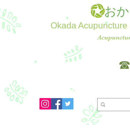
おか
Okada Acupuncture 
Acupunctur