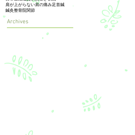
肩が上がらない
肩の痛み
足首
鍼
鍼灸整骨院
関節
Archives