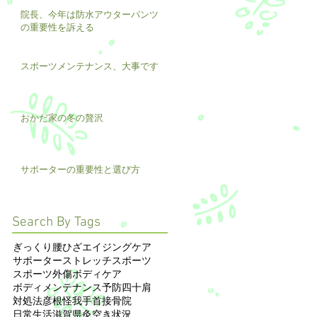
院長、今年は防水アウターパンツ
の重要性を訴える
スポーツメンテナンス、大事です
おかだ家の冬の贅沢
サポーターの重要性と選び方
Search By Tags
ぎっくり腰
ひざ
エイジングケア
サポーター
ストレッチ
スポーツ
スポーツ外傷
ボディケア
ボディメンテナンス
予防
四十肩
対処法
彦根
怪我
手首
接骨院
日常生活
滋賀県
灸
空き状況