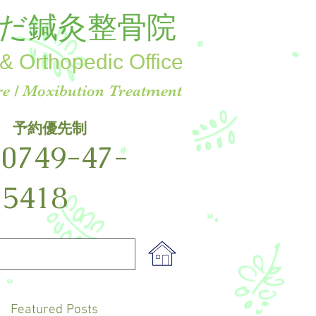
だ鍼灸整骨院
& Orthopedic Office
e / Moxibution Treatment
予約優先制
☎
0749-47-
5418
Featured Posts