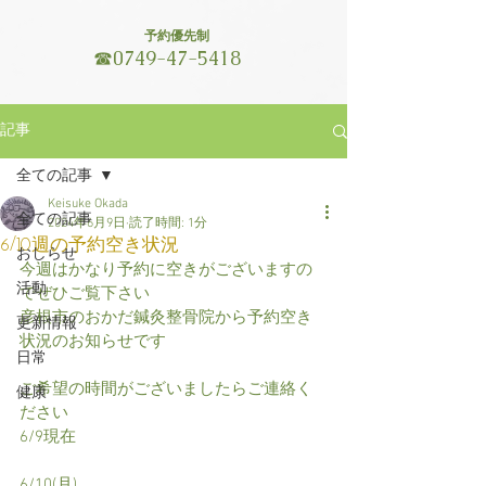
予約優先制
☎
0749-47-5418
記事
全ての記事
Keisuke Okada
全ての記事
2024年6月9日
読了時間: 1分
6/10週の予約空き状況
おしらせ
今週はかなり予約に空きがございますの
活動
でぜひご覧下さい
彦根市のおかだ鍼灸整骨院から予約空き
更新情報
状況のお知らせです
日常
ご希望の時間がございましたらご連絡く
健康
ださい
6/9現在
6/10(月)