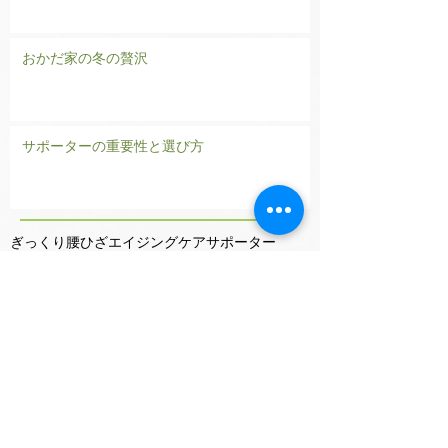
おかだ家の冬の贅沢
サポーターの重要性と選び方
ぎっくり腰
ひざ
エイジングケア
サポーター
ストレッチ
スポーツ
スポーツ外傷
ボディケア
ボディメンテナンス
予防
四十肩
対処法
彦根
怪我
手首
接骨院
日常生活
滋賀県
灸
空き状況
肩が上がらない
肩の痛み
足首
鍼
鍼灸整骨院
関節
Search By Tags
2025年7月
（1）
1件の記事
2024年12月
（1）
1件の記事