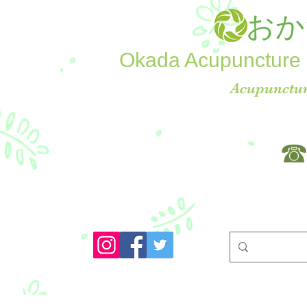
おか
Okada Acupuncture 
Acupunctur