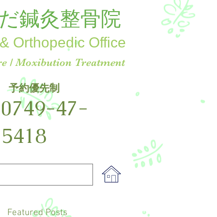
だ鍼灸整骨院
& Orthopedic Office
e / Moxibution Treatment
予約優先制
☎
0749-47-
5418
Featured Posts