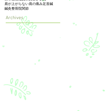
肩が上がらない
肩の痛み
足首
鍼
鍼灸整骨院
関節
Archives