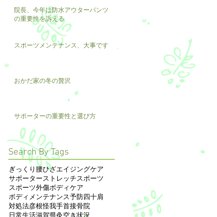
院長、今年は防水アウターパンツ
の重要性を訴える
スポーツメンテナンス、大事です
おかだ家の冬の贅沢
サポーターの重要性と選び方
Search By Tags
ぎっくり腰
ひざ
エイジングケア
サポーター
ストレッチ
スポーツ
スポーツ外傷
ボディケア
ボディメンテナンス
予防
四十肩
対処法
彦根
怪我
手首
接骨院
日常生活
滋賀県
灸
空き状況