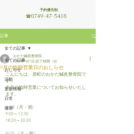
予約優先制
☎
0749-47-5418
記事
全ての記事
おかだ鍼灸整骨院
全ての記事
2017年9月7日
読了時間: 1分
9月の臨時営業日のおしらせ
おしらせ
こんにちは、原町のおかだ鍼灸整骨院で
活動
す。
今月の臨時営業についてお知らせいたし
更新情報
ます。
日常
9/18（月・祝)
健康
9:00～12:30
18:20～20:30
9/23 （土・祝）