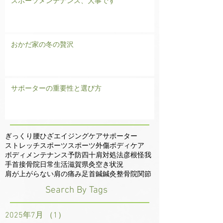
スポーツメンテナンス、大事です
おかだ家の冬の贅沢
サポーターの重要性と選び方
ぎっくり腰
ひざ
エイジングケア
サポーター
ストレッチ
スポーツ
スポーツ外傷
ボディケア
ボディメンテナンス
予防
四十肩
対処法
彦根
怪我
手首
接骨院
日常生活
滋賀県
灸
空き状況
肩が上がらない
肩の痛み
足首
鍼
鍼灸整骨院
関節
Search By Tags
2025年7月
（1）
1件の記事