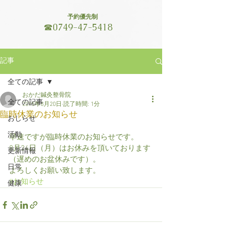
予約優先制
☎
0749-47-5418
記事
全ての記事
おかだ鍼灸整骨院
全ての記事
2015年8月20日
読了時間: 1分
臨時休業のお知らせ
おしらせ
活動
早速ですが臨時休業のお知らせです。 
8月24日（月）はお休みを頂いております
更新情報
（遅めのお盆休みです）。 
日常
よろしくお願い致します。
#お知らせ
健康