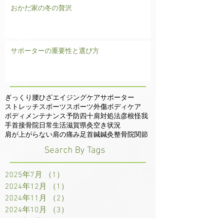
おかだ家の冬の贅沢
サポーターの重要性と選び方
ぎっくり腰
ひざ
エイジングケア
サポーター
ストレッチ
スポーツ
スポーツ外傷
ボディケア
ボディメンテナンス
予防
四十肩
対処法
彦根
怪我
手首
接骨院
日常生活
滋賀県
灸
空き状況
肩が上がらない
肩の痛み
足首
鍼
鍼灸整骨院
関節
Search By Tags
2025年7月
（1）
1件の記事
2024年12月
（1）
1件の記事
2024年11月
（2）
2件の記事
2024年10月
（3）
3件の記事