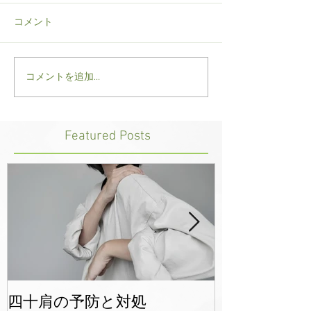
コメント
コメントを追加…
院長、今年は防水アウタ
スポーツメンテ
ーパンツの重要性を訴え
大事です
る
Featured Posts
四十肩の予防と対処
年末年始のご