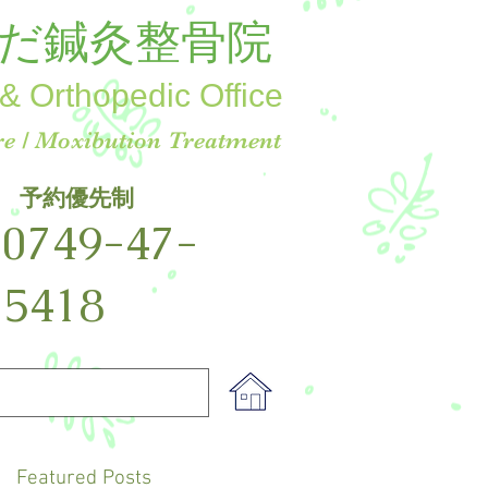
だ鍼灸整骨院
& Orthopedic Office
e / Moxibution Treatment
予約優先制
☎
0749-47-
5418
Featured Posts