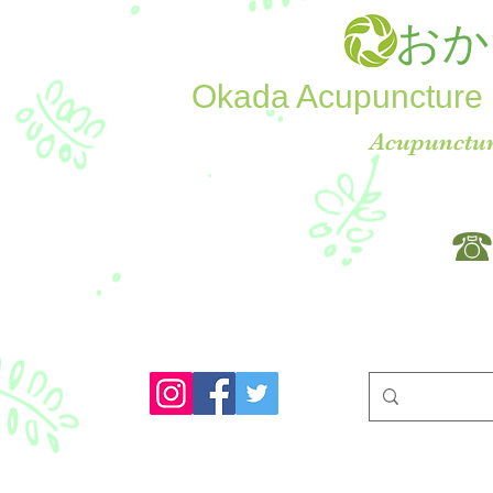
おか
Okada Acupuncture 
Acupunctur