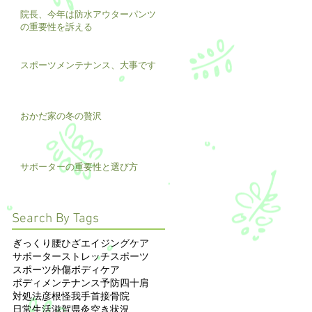
院長、今年は防水アウターパンツ
の重要性を訴える
スポーツメンテナンス、大事です
おかだ家の冬の贅沢
サポーターの重要性と選び方
Search By Tags
ぎっくり腰
ひざ
エイジングケア
サポーター
ストレッチ
スポーツ
スポーツ外傷
ボディケア
ボディメンテナンス
予防
四十肩
対処法
彦根
怪我
手首
接骨院
日常生活
滋賀県
灸
空き状況