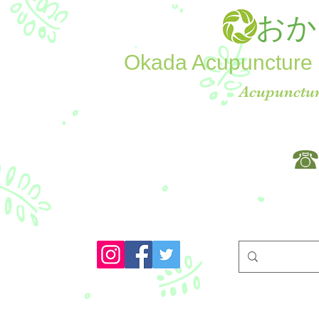
おか
Okada Acupuncture 
Acupunctur