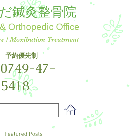
だ鍼灸整骨院
& Orthopedic Office
e / Moxibution Treatment
予約優先制
☎
0749-47-
5418
Featured Posts