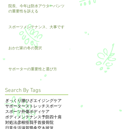
院長、今年は防水アウターパンツ
の重要性を訴える
スポーツメンテナンス、大事です
おかだ家の冬の贅沢
サポーターの重要性と選び方
Search By Tags
ぎっくり腰
ひざ
エイジングケア
サポーター
ストレッチ
スポーツ
スポーツ外傷
ボディケア
ボディメンテナンス
予防
四十肩
対処法
彦根
怪我
手首
接骨院
日常生活
滋賀県
灸
空き状況